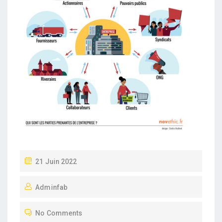
P
21 Juin 2022
O
Adminfab
S
T
No Comments
E