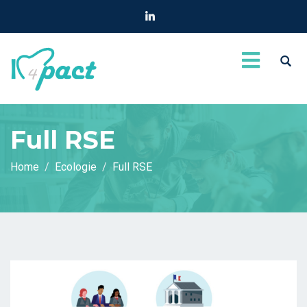
Full RSE
Home
Ecologie
Full RSE