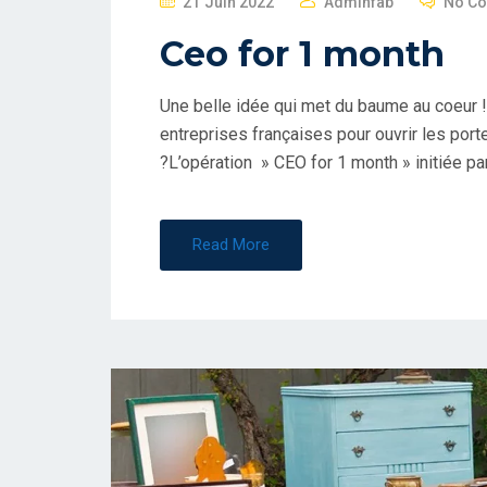
21 Juin 2022
Adminfab
No C
O
Ceo for 1 month
S
T
Une belle idée qui met du baume au coeur 
E
entreprises françaises pour ouvrir les por
D
?L’opération » CEO for 1 month » initiée pa
O
N
Read More