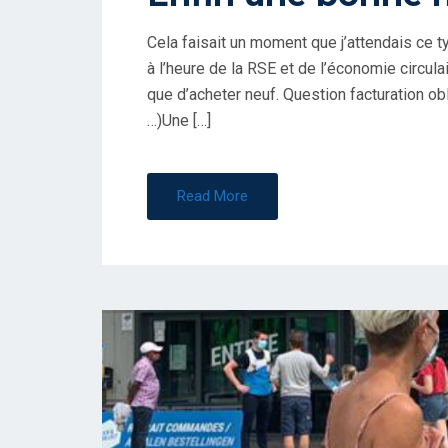
T
Cela faisait un moment que j’attendais ce t
E
à l’heure de la RSE et de l’économie circula
D
que d’acheter neuf. Question facturation o
O
…)Une […]
N
Read More