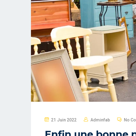
P
21 Juin 2022
Adminfab
No C
O
Enfin une bonne n
S