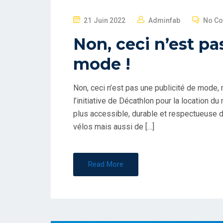
P
21 Juin 2022
Adminfab
No C
O
Non, ceci n’est pa
S
T
mode !
E
D
Non, ceci n’est pas une publicité de mode
O
l’initiative de Décathlon pour la location du
N
plus accessible, durable et respectueuse d
vélos mais aussi de […]
Read More