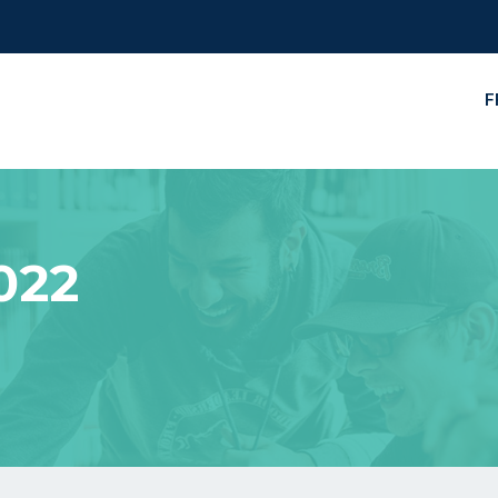
F
2022