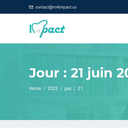
contact@m4impact.co
Jour :
21 juin 
Home
2022
juin
21