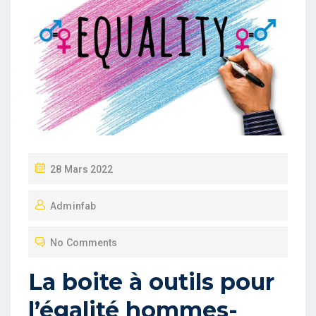
P
28 Mars 2022
O
Adminfab
S
T
No Comments
E
D
La boite à outils pour
O
l’égalité hommes-
N