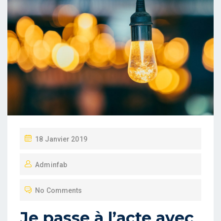
P
18 Janvier 2019
O
Adminfab
S
T
No Comments
E
D
Je passe à l’acte avec
O