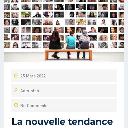
P
25 Mars 2022
O
Adminfab
S
T
No Comments
E
D
La nouvelle tendance
O