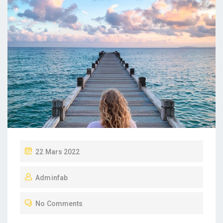
P
22 Mars 2022
O
Adminfab
S
T
No Comments
E
D