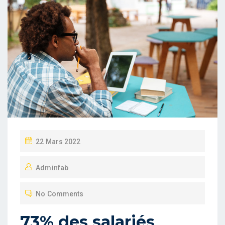
P
22 Mars 2022
O
Adminfab
S
T
No Comments
E
D
73% des salariés
O