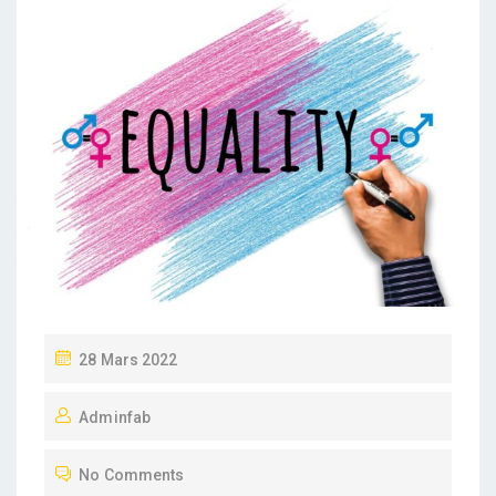
P
28 Mars 2022
O
Adminfab
S
T
No Comments
E