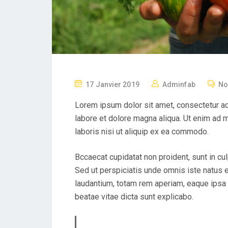
P
17 Janvier 2019
Adminfab
No
O
Lorem ipsum dolor sit amet, consectetur ad
S
labore et dolore magna aliqua. Ut enim ad 
T
laboris nisi ut aliquip ex ea commodo.
E
D
Bccaecat cupidatat non proident, sunt in cul
O
Sed ut perspiciatis unde omnis iste natus
N
laudantium, totam rem aperiam, eaque ipsa q
beatae vitae dicta sunt explicabo.