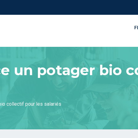
F
e un potager bio co
io collectif pour les salariés