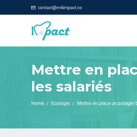
contact@m4impact.co
Mettre en plac
les salariés
Home
Ecologie
Mettre en place un potager b